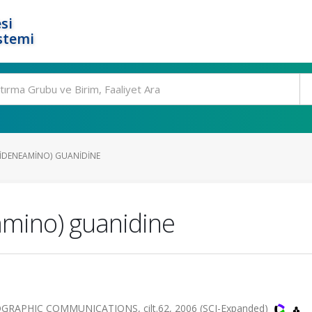
si
stemi
LIDENEAMINO) GUANIDINE
amino) guanidine
APHIC COMMUNICATIONS, cilt.62, 2006 (SCI-Expanded)