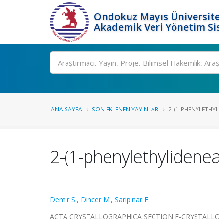
Ondokuz Mayıs Üniversite
Akademik Veri Yönetim Si
Ara
ANA SAYFA
SON EKLENEN YAYINLAR
2-(1-PHENYLETHY
2-(1-phenylethylidene
Demir S.
,
Dincer M.
,
Saripinar E.
ACTA CRYSTALLOGRAPHICA SECTION E-CRYSTALLOGR