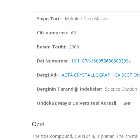
Yayın Türü:
Makale / Tam Makale
Cilt numarası:
62
Basım Tarihi:
2006
Doi Numarası:
10.1107/s160053680603399x
Dergi Adı:
ACTA CRYSTALLOGRAPHICA SECTIO
Derginin Tarandığı İndeksler:
Science Citatio
Ondokuz Mayıs Üniversitesi Adresli:
Hayır
Özet
The title compound, C9H12N4, is planar. The crystal p