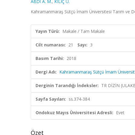
ABDİ A. M.
,
KILIÇ Ü.
Kahramanmaraş Sütçü İmam Üniversitesi Tarım ve Doğa
Yayın Türü:
Makale / Tam Makale
Cilt numarası:
21
Sayı:
3
Basım Tarihi:
2018
Dergi Adı:
Kahramanmaraş Sütçü İmam Üniversite
Derginin Tarandığı İndeksler:
TR DİZİN (ULAK
Sayfa Sayıları:
ss.374-384
Ondokuz Mayıs Üniversitesi Adresli:
Evet
Özet