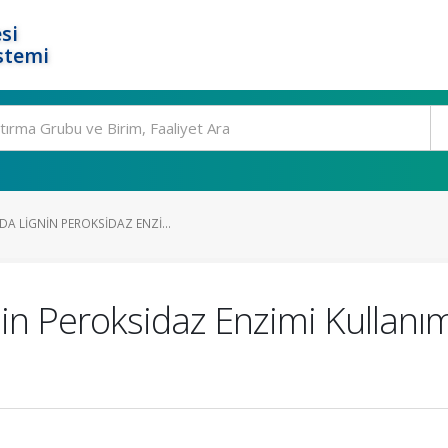
si
stemi
A LIGNIN PEROKSIDAZ ENZI...
nin Peroksidaz Enzimi Kullanı