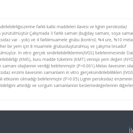
ilebilirliğiüzerine farklı katkı maddeleri ilavesi ve lignin peroksidaz
la yürütülmüştür.Çalışmada 3 farklı saman (buğday samanı, soya sama
sidaz var - yok) ve 4 farklımuamele grubu (kontrol, %4 üre, %10 mela
er bir yem için 8 muamele grubuoluşturulmuş ve çalışma tesadüf
müştür. İn vitro gerçek sindirilebilirliklerinin(IVGS) belirlenmesinde Da
rilebilirliği (KMS), kuru madde tüketimi (KMT) venispi yem değeri (NYD)
samanı silajlarının verdiği belirlenmiştir (P<0.001).Melas ilavesinin sila
sidaz enzimi ilavesinin samanların in vitro gerçeksindirilebililikleri (İVG
mli etkisinin olmadığı belirlenmiştir (P>0.05).Lignin peroksidaz enziminin
ebilirliğini artırdığı ve sorgum samanlarının beslemedeğerlerinin diğerle
İ