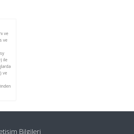
nı ve
s ve
isy
 ile
jlarda
S) ve
rinden
letişim Bilgileri