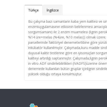
Türkçe
İngilizce
Bu çalışma bazı samanların kaba yem kalitesi ve sindir
enzimiuygulamasının etkisinin belirlenmesi amacıy
sorgumsamanı) ile 2 enzim muamelesi (lignin perok
%14 üre+melas (%4üre, %10 melas)) olmak üzere; h
parsellerinde faktöriyel denemetertibine göre yürütül
inkübatör kullanılmıştır. Çalışmada,kuru madde sindi
duyusal kalite testlerine göre en iyisonuçları sorgum 
kaliteyi artırdığı saptanmıştır. Çalışmada,lignin perok
in vitro ADF sindirilebilirlikleri (İVADFS)üzerine öne
denemede kullanılan bütün gruplar içinlignin sindiril
yüksek olduğu ortaya konulmuştur.