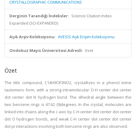
CRYSTALLOGRAPHIC COMMUNICATIONS
Derginin Tarandığı İndeksler:
Science Citation Index
Expanded (SCI-EXPANDED)
Açık Arşiv Koleksiyonu:
AVESİS Açık Erişim Koleksiyonu
Ondokuz Mayıs Üniversitesi Adresli:
Evet
Özet
The title compound, C14H9ClF3NO2, crystallizes in a phenol imine
tautomeric form, with a strong intramolecular O-H center dot center
dot center dot N hydrogen bond. The dihedral angle between the
two benzene rings is 47.62 (9)degrees. In the crystal, molecules are
linked into chains along the c axis by C-H center dot center dot center
dot O hydrogen bonds, and weak C-H center dot center dot center
dot pi interactions involving both benzene rings are also observed.