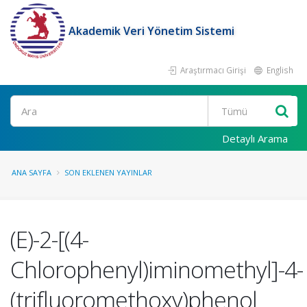
Akademik Veri Yönetim Sistemi
Araştırmacı Girişi
English
Ara
Detaylı Arama
ANA SAYFA
SON EKLENEN YAYINLAR
(E)-2-[(4-
Chlorophenyl)iminomethyl]-4-
(trifluoromethoxy)phenol