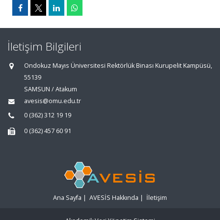
İletişim Bilgileri
Ondokuz Mayıs Üniversitesi Rektörlük Binası Kurupelit Kampüsü,
55139
SAMSUN / Atakum
avesis@omu.edu.tr
0 (362) 312 19 19
0 (362) 457 60 91
Ana Sayfa
|
AVESİS Hakkında
|
İletişim