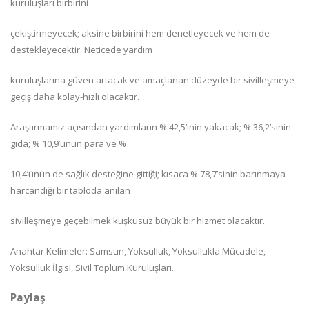
kuruluşları birbirini
çekiştirmeyecek; aksine birbirini hem denetleyecek ve hem de
destekleyecektir. Neticede yardım
kuruluşlarına güven artacak ve amaçlanan düzeyde bir sivilleşmeye
geçiş daha kolay-hızlı olacaktır.
Araştırmamız açısından yardımların % 42,5’inin yakacak; % 36,2’sinin
gıda; % 10,9’unun para ve %
10,4’ünün de sağlık desteğine gittiği; kısaca % 78,7’sinin barınmaya
harcandığı bir tabloda anılan
sivilleşmeye geçebilmek kuşkusuz büyük bir hizmet olacaktır.
Anahtar Kelimeler: Samsun, Yoksulluk, Yoksullukla Mücadele,
Yoksulluk İlgisi, Sivil Toplum Kuruluşları.
Paylaş