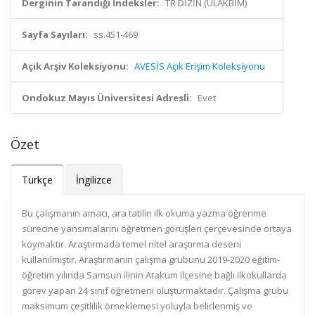
Derginin Tarandığı İndeksler:
TR DİZİN (ULAKBİM)
Sayfa Sayıları:
ss.451-469
Açık Arşiv Koleksiyonu:
AVESİS Açık Erişim Koleksiyonu
Ondokuz Mayıs Üniversitesi Adresli:
Evet
Özet
Türkçe
İngilizce
Bu çalışmanın amacı, ara tatilin ilk okuma yazma öğrenme
sürecine yansımalarını öğretmen görüşleri çerçevesinde ortaya
koymaktır. Araştırmada temel nitel araştırma deseni
kullanılmıştır. Araştırmanın çalışma grubunu 2019-2020 eğitim-
öğretim yılında Samsun ilinin Atakum ilçesine bağlı ilkokullarda
görev yapan 24 sınıf öğretmeni oluşturmaktadır. Çalışma grubu
maksimum çeşitlilik örneklemesi yoluyla belirlenmiş ve