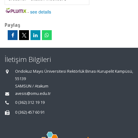
-
see details
Paylaş
İletişim Bilgileri
Ondokuz Mayıs Üniversitesi Rektörlük Binası Kurupelit Kampüsü,
55139
SAMSUN / Atakum
avesis@omu.edu.tr
0 (362) 312 19 19
0 (362) 457 60 91