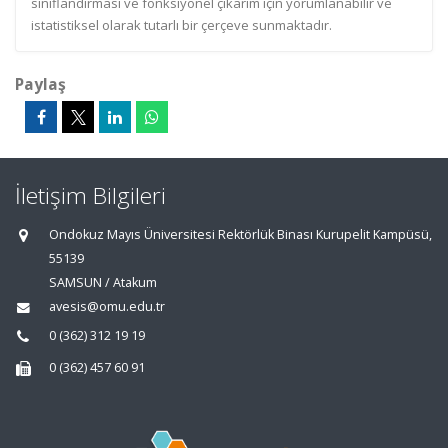
sınıflandırması ve fonksiyonel çıkarım için yorumlanabilir ve
istatistiksel olarak tutarlı bir çerçeve sunmaktadır.
Paylaş
İletişim Bilgileri
Ondokuz Mayıs Üniversitesi Rektörlük Binası Kurupelit Kampüsü,
55139
SAMSUN / Atakum
avesis@omu.edu.tr
0 (362) 312 19 19
0 (362) 457 60 91