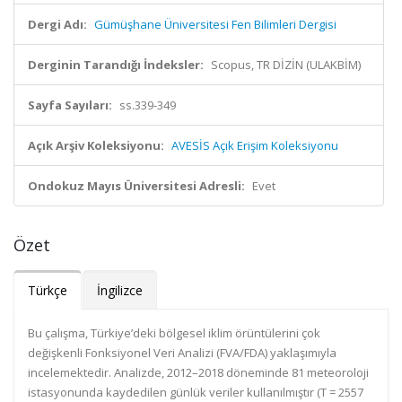
Dergi Adı:
Gümüşhane Üniversitesi Fen Bilimleri Dergisi
Derginin Tarandığı İndeksler:
Scopus, TR DİZİN (ULAKBİM)
Sayfa Sayıları:
ss.339-349
Açık Arşiv Koleksiyonu:
AVESİS Açık Erişim Koleksiyonu
Ondokuz Mayıs Üniversitesi Adresli:
Evet
Özet
Türkçe
İngilizce
Bu çalışma, Türkiye’deki bölgesel iklim örüntülerini çok
değişkenli Fonksiyonel Veri Analizi (FVA/FDA) yaklaşımıyla
incelemektedir. Analizde, 2012–2018 döneminde 81 meteoroloji
istasyonunda kaydedilen günlük veriler kullanılmıştır (T = 2557