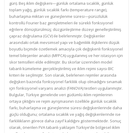
gün). Beş iklim değişkeni—günlük ortalama sıcaklık, günlük
toplam yağış, günlük sıcaklık farkı (temperature range),
buharlaşma miktarı ve güneşlenme süresi—pürüzlülük
kontrollü Fourier baz genişletmeleri ile sürekli fonksiyonel
eğrilere dönüştürülmüş; düzgünleştirme düzeyi genelleştirilmiş
çapraz doğrulama (GCV) ile belirlenmiştir. Değişkenler
arasındaki ortak mevsimsel yapı ve bağımlılık ilişkilerini düşük
boyutlu biçimde özetlemek amacıyla çok değişkenli fonksiyonel
temel bileşenler analizi (MFPCA) uygulanmış ve her istasyon için
skor temsilleri elde edilmiştir. Bu skorlar üzerinden model
tabanlı kümeleme gerçekleştirilmiş ve iklim rejimi sayısı BIC
kriteri ile seçilmiştir. Son olarak, belirlenen rejimler arasında
değişken bazında fonksiyonel farklılık olup olmadığını sınamak
için fonksiyonel varyans analizi (FANOVA) testleri uygulanmıştır.
Bulgular, Türkiye genelinde veri güdümlü iklim rejimlerinin
ortaya çıktığını ve rejim ayrışmasının özellikle günlük sıcaklık
farkı, buharlaşma ve güneşlenme süresi değişkenlerinde daha
güçlü olduğunu; ortalama sıcaklık ve yağış değişkenlerinde ise
farklılıkların görece daha zayıf kaldığını göstermektedir. Sonuç
olarak, önerilen FVA tabanlı yaklaşım Türkiye’de bölgesel iklim