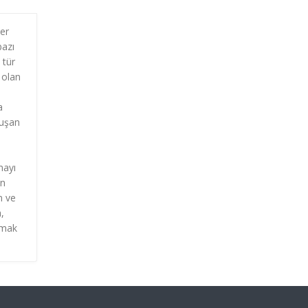
er
bazı
 tür
 olan
a
luşan
mayı
en
m ve
,
lmak