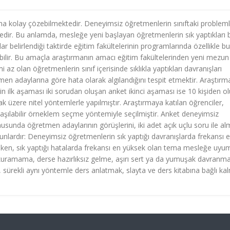
a kolay çözebilmektedir. Deneyimsiz öğretmenlerin sınıftaki probleml
edir. Bu anlamda, mesleğe yeni başlayan öğretmenlerin sık yaptıkları 
ar belirlendiği taktirde eğitim fakültelerinin programlarında özellikle bu
abilir. Bu amaçla araştırmanın amacı eğitim fakültelerinden yeni mezun
 az olan öğretmenlerin sınıf içerisinde sıklıkla yaptıkları davranışları
men adaylarına göre hata olarak algılandığını tespit etmektir. Araştırm
n ilk aşaması iki sorudan oluşan anket ikinci aşaması ise 10 kişiden o
üzere nitel yöntemlerle yapılmıştır. Araştırmaya katılan öğrenciler,
aşılabilir örneklem seçme yöntemiyle seçilmiştir. Anket deneyimsiz
usunda öğretmen adaylarının görüşlerini, iki adet açık uçlu soru ile al
nlardır: Deneyimsiz öğretmenlerin sık yaptığı davranışlarda frekansı 
li iken, sık yaptığı hatalarda frekansı en yüksek olan tema mesleğe uyu
işim kuramama, derse hazırlıksız gelme, aşırı sert ya da yumuşak davranma
k, sürekli aynı yöntemle ders anlatmak, slayta ve ders kitabına bağlı ka