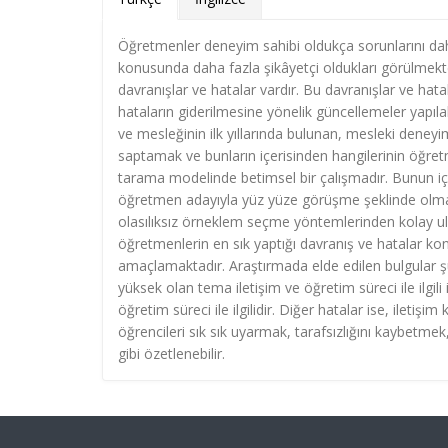
Öğretmenler deneyim sahibi oldukça sorunlarını dah
konusunda daha fazla şikâyetçi oldukları görülmekt
davranışlar ve hatalar vardır. Bu davranışlar ve hatal
hataların giderilmesine yönelik güncellemeler yapıl
ve mesleğinin ilk yıllarında bulunan, mesleki deneyimi
saptamak ve bunların içerisinden hangilerinin öğret
tarama modelinde betimsel bir çalışmadır. Bunun içi
öğretmen adayıyla yüz yüze görüşme şeklinde olmak 
olasılıksız örneklem seçme yöntemlerinden kolay ul
öğretmenlerin en sık yaptığı davranış ve hatalar kon
amaçlamaktadır. Araştırmada elde edilen bulgular şu
yüksek olan tema iletişim ve öğretim süreci ile ilgi
öğretim süreci ile ilgilidir. Diğer hatalar ise, ilet
öğrencileri sık sık uyarmak, tarafsızlığını kaybetme
gibi özetlenebilir.