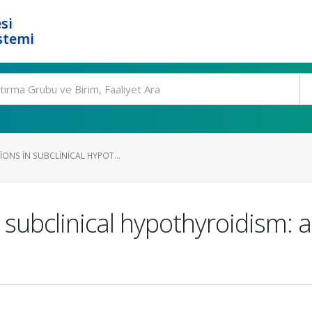
si
stemi
ONS IN SUBCLINICAL HYPOT...
subclinical hypothyroidism: a 