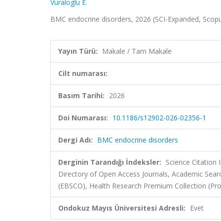
Vuraloglu E.
BMC endocrine disorders, 2026 (SCI-Expanded, Scop
Yayın Türü:
Makale / Tam Makale
Cilt numarası:
Basım Tarihi:
2026
Doi Numarası:
10.1186/s12902-026-02356-1
Dergi Adı:
BMC endocrine disorders
Derginin Tarandığı İndeksler:
Science Citatio
Directory of Open Access Journals, Academic Searc
(EBSCO), Health Research Premium Collection (Pr
Ondokuz Mayıs Üniversitesi Adresli:
Evet