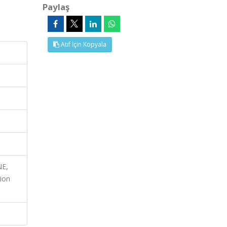
Paylaş
Atıf İçin Kopyala
NE,
ion