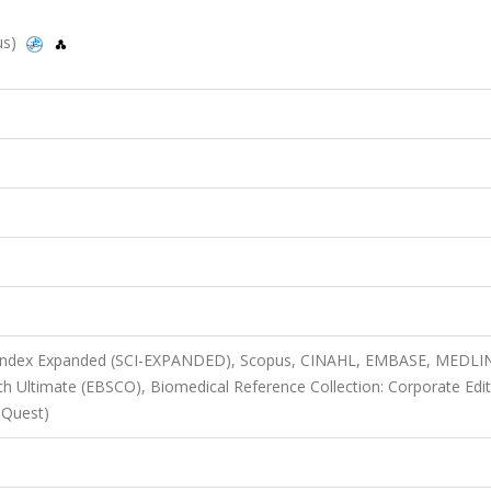
us)
n Index Expanded (SCI-EXPANDED), Scopus, CINAHL, EMBASE, MEDLI
h Ultimate (EBSCO), Biomedical Reference Collection: Corporate Edit
oQuest)