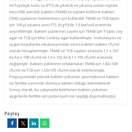
ml fizyolojik tuzlu su (FTS) ile yıkandı ve yıkama sıvıları toplam
mezofilik aerobik bakteri (TMAB) ve toplam koliform bakteri
(TKB) sayılarının belirlenmesi için kullanıldı. TMAB ve TCB tayini
için 100 µl yıkama sıvısı FTS (log10) ile 1:9 (wt/vol) oranında
seyreltilmiştir. Bakteri yüklerinin sayımı için TMAB için Tryptic soy
agar ve TCB için Mac Conkey agar kullanılmıştır. İnokülasyon ve
uygun koşullarda inkübasyondan sonra bakteri yükleri cfu/ml
olarak hesaplanmıştır. TMAB ve TCB sayıları sırasıyla 1,1 x 107
ila 9,6 x 108 cfu/ml ve 1,9 x 102 ila 8,1 x 105 cfu/ml arasında
değişmiştir. Bakteri yüklerinin ortalamaları TMAB için 1,82x108
cfu/ml ve TCB için 1,56x105 cfu/ml olarak belirlenmiştir.
Prepisyumdaki yüksek bakteri yükünün spermatozoa kalitesi
ve fertilite üzerinde olumsuz etkileri olduğu bilinmektedir.
Sonuç olarak, bu çalışmada belirlenen bakteri yükünün
aygırlarda fertilite için potansiyel risk taşıdığı düşünülmüştür.
Paylaş