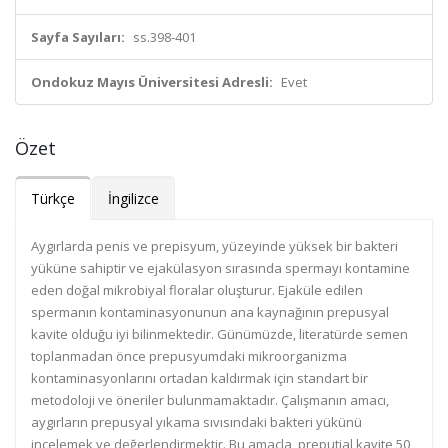
Sayfa Sayıları:
ss.398-401
Ondokuz Mayıs Üniversitesi Adresli:
Evet
Özet
Türkçe
İngilizce
Aygırlarda penis ve prepisyum, yüzeyinde yüksek bir bakteri
yüküne sahiptir ve ejakülasyon sırasında spermayı kontamine
eden doğal mikrobiyal floralar oluşturur. Ejaküle edilen
spermanın kontaminasyonunun ana kaynağının prepusyal
kavite olduğu iyi bilinmektedir. Günümüzde, literatürde semen
toplanmadan önce prepusyumdaki mikroorganizma
kontaminasyonlarını ortadan kaldırmak için standart bir
metodoloji ve öneriler bulunmamaktadır. Çalışmanın amacı,
aygırların prepusyal yıkama sıvısındaki bakteri yükünü
incelemek ve değerlendirmektir. Bu amaçla, preputial kavite 50