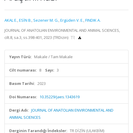
AKAL E.
,
ESİN B.
,
Sezener M. G.
,
Ergüden V. E.
,
FINDIK A.
JOURNAL OF ANATOLIAN ENVIRONMENTAL AND ANIMAL SCIENCES,
cilt.8, sa.3, ss.398-401, 2023 (TRDizin)
Yayın Türü:
Makale / Tam Makale
Cilt numarası:
8
Sayı:
3
Basım Tarihi:
2023
Doi Numarası:
10.35229/jaes.1343619
Dergi Adı:
JOURNAL OF ANATOLIAN ENVIRONMENTAL AND
ANIMAL SCIENCES
Derginin Tarandığı İndeksler:
TR DİZİN (ULAKBİM)