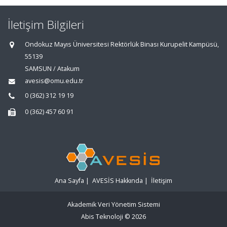
İletişim Bilgileri
Ondokuz Mayıs Üniversitesi Rektörlük Binası Kurupelit Kampüsü,
55139
SAMSUN / Atakum
avesis@omu.edu.tr
0 (362) 312 19 19
0 (362) 457 60 91
Ana Sayfa
|
AVESİS Hakkında
|
İletişim
Akademik Veri Yönetim Sistemi
Abis Teknoloji
© 2026