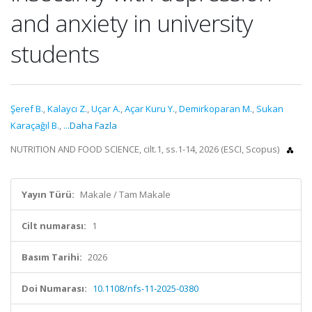
and anxiety in university
students
Şeref B.
,
Kalaycı Z.
,
Uçar A.
,
Açar Kuru Y.
,
Demirkoparan M.
,
Sukan
Karaçağıl B.
,
...Daha Fazla
NUTRITION AND FOOD SCIENCE, cilt.1, ss.1-14, 2026 (ESCI, Scopus)
Yayın Türü:
Makale / Tam Makale
Cilt numarası:
1
Basım Tarihi:
2026
Doi Numarası:
10.1108/nfs-11-2025-0380