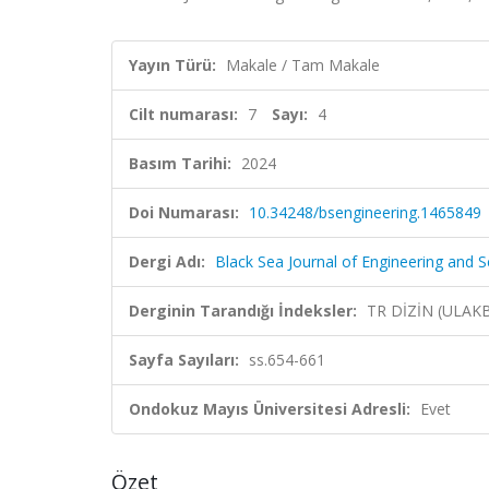
Yayın Türü:
Makale / Tam Makale
Cilt numarası:
7
Sayı:
4
Basım Tarihi:
2024
Doi Numarası:
10.34248/bsengineering.1465849
Dergi Adı:
Black Sea Journal of Engineering and S
Derginin Tarandığı İndeksler:
TR DİZİN (ULAK
Sayfa Sayıları:
ss.654-661
Ondokuz Mayıs Üniversitesi Adresli:
Evet
Özet