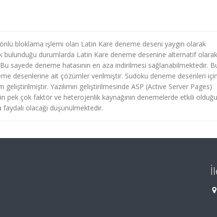
 yönlü bloklama işlemi olan Latin Kare deneme deseni yaygın olarak
lik bulunduğu durumlarda Latin Kare deneme desenine alternatif olara
. Bu sayede deneme hatasının en aza indirilmesi sağlanabilmektedir. B
eneme desenlerine ait çözümler verilmiştir. Sudoku deneme desenleri içi
geliştirilmiştir. Yazılımın geliştirilmesinde ASP (Active Server Pages)
nin pek çok faktör ve heterojenlik kaynağının denemelerde etkili olduğ
na faydalı olacağı düşünülmektedir.
İ