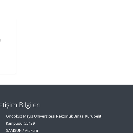
k
u
n
u
letişim Bilgileri
Ondokuz Mayıs Üniversitesi Rektörlük Binası Kurupelit
Kampüsü, 55139
SAMSUN / Atakum