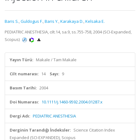
Baris S.
,
Guldogus F.
,
Baris Y.
,
Karakaya D.
,
Kelsaka E.
PEDIATRIC ANESTHESIA, cilt.14, sa.9, ss.755-758, 2004 (SCI-Expanded,
Scopus)
Yayın Türü:
Makale / Tam Makale
Cilt numarası:
14
Sayı:
9
Basım Tarihi:
2004
Doi Numarası:
10.1111/j.1460-9592.2004.01287.x
Dergi Adı:
PEDIATRIC ANESTHESIA
Derginin Tarandığı İndeksler:
Science Citation Index
Expanded (SCI-EXPANDED), Scopus