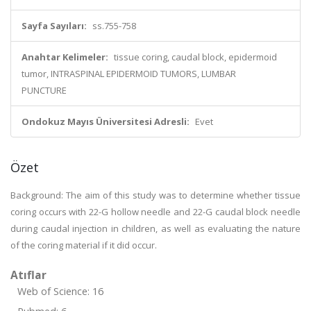
Sayfa Sayıları:
ss.755-758
Anahtar Kelimeler:
tissue coring, caudal block, epidermoid
tumor, INTRASPINAL EPIDERMOID TUMORS, LUMBAR
PUNCTURE
Ondokuz Mayıs Üniversitesi Adresli:
Evet
Özet
Background: The aim of this study was to determine whether tissue
coring occurs with 22-G hollow needle and 22-G caudal block needle
during caudal injection in children, as well as evaluating the nature
of the coring material if it did occur.
Atıflar
Web of Science: 16