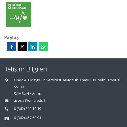
Paylaş
İletişim Bilgileri
Ondokuz Mayıs Üniversitesi Rektörlük Binası Kurupelit Kampüsü,
55139
SAMSUN / Atakum
avesis@omu.edu.tr
0 (362) 312 19 19
0 (362) 457 60 91