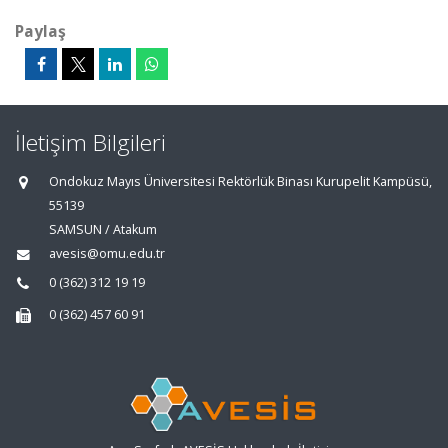
Paylaş
İletişim Bilgileri
Ondokuz Mayıs Üniversitesi Rektörlük Binası Kurupelit Kampüsü,
55139
SAMSUN / Atakum
avesis@omu.edu.tr
0 (362) 312 19 19
0 (362) 457 60 91