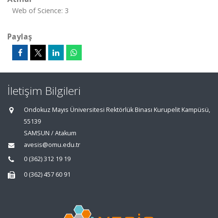
Web of Science: 3
Paylaş
İletişim Bilgileri
Ondokuz Mayıs Üniversitesi Rektörlük Binası Kurupelit Kampüsü,
55139
SAMSUN / Atakum
avesis@omu.edu.tr
0 (362) 312 19 19
0 (362) 457 60 91