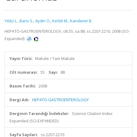
Yıldız L.
,
Baris S.
,
Aydin O.
,
Kefeli M.
,
Kandemir B.
HEPATO-GASTROENTEROLOGY, cilt.55, sa.88, ss.2207-2210, 2008 (SCI-
Expanded)
Yayın Türü:
Makale / Tam Makale
Cilt numarası:
55
Sayı:
88
Basım Tarihi:
2008
Dergi Adı:
HEPATO-GASTROENTEROLOGY
Derginin Tarandığı İndeksler:
Science Citation Index
Expanded (SCI-EXPANDED)
Sayfa Sayıları:
ss.2207-2210