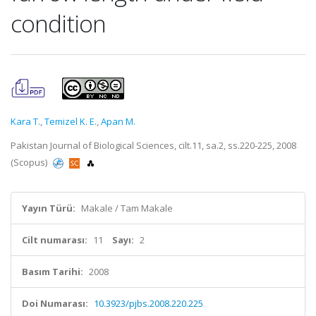
condition
Kara T.
,
Temizel K. E.
,
Apan M.
Pakistan Journal of Biological Sciences, cilt.11, sa.2, ss.220-225, 2008
(Scopus)
Yayın Türü:
Makale / Tam Makale
Cilt numarası:
11
Sayı:
2
Basım Tarihi:
2008
Doi Numarası:
10.3923/pjbs.2008.220.225