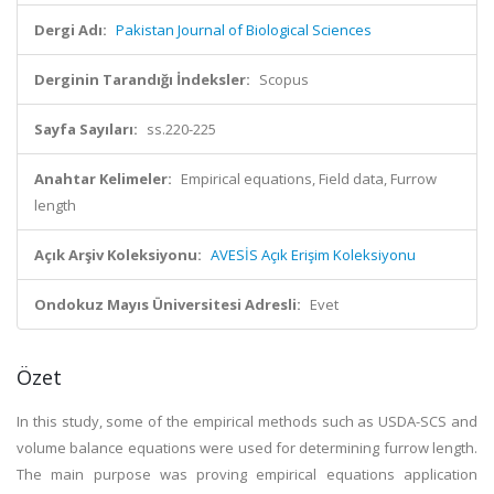
Dergi Adı:
Pakistan Journal of Biological Sciences
Derginin Tarandığı İndeksler:
Scopus
Sayfa Sayıları:
ss.220-225
Anahtar Kelimeler:
Empirical equations, Field data, Furrow
length
Açık Arşiv Koleksiyonu:
AVESİS Açık Erişim Koleksiyonu
Ondokuz Mayıs Üniversitesi Adresli:
Evet
Özet
In this study, some of the empirical methods such as USDA-SCS and
volume balance equations were used for determining furrow length.
The main purpose was proving empirical equations application