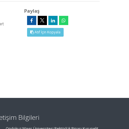
Paylaş
rt
Atıf İçin Kopyala
letişim Bilgileri
Ondokuz Mayıs Üniversitesi Rektörlük Binası Kurupelit