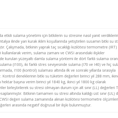
 etkili sulama yönetimi için bitkilerin su stresine nasıl yanıt verdikleri
alya ilinde yarı kurak iklim koşullarında yetiştirilen susamın bitki su s
ır. Çalışmada, bitkinin yaprak taç sıcaklığı kızılötesi termometre (IRT)
ri kullanılarak verim, sulama zamanı ve CWSI arasındaki ilişkiler
inde kurulan yüzeyaltı damla sulama yöntemi ile dört farklı sulama oran
sulama (I100), iki farklı stres seviyesinde sulama (I70 ve I40) ve hiç s
rmada, I100 (kontrol) sulaması altında ilk ve sonraki yıllarda sırasıyla
trol deneklerinin bitki su tüketim değerleri birinci yıl 288 mm, ikinci
ktar başına verim birinci yıl 1840 kg, ikinci yıl 1800 kg olarak
eriler birleştirilerek su stresi olmayan durum için alt sınır (LL) değerleri 
aplanmıştır. Bitkinin tamamen su stresi altında kaldığı üst sınır (UL) 
k CWSI değeri sulama zamanında alınan kızılötesi termometre ölçümle
erleri arasında negatif doğrusal bir ilişki bulunmuştur.