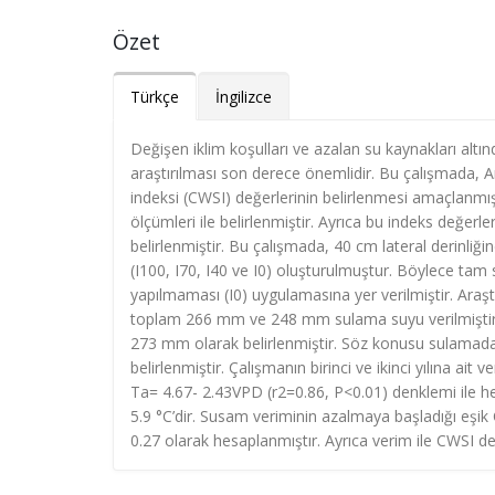
Özet
Türkçe
İngilizce
Değişen iklim koşulları ve azalan su kaynakları altında
araştırılması son derece önemlidir. Bu çalışmada, Ant
indeksi (CWSI) değerlerinin belirlenmesi amaçlanmışt
ölçümleri ile belirlenmiştir. Ayrıca bu indeks değerle
belirlenmiştir. Bu çalışmada, 40 cm lateral derinliğ
(I100, I70, I40 ve I0) oluşturulmuştur. Böylece tam 
yapılmaması (I0) uygulamasına yer verilmiştir. Araştı
toplam 266 mm ve 248 mm sulama suyu verilmiştir. Kon
273 mm olarak belirlenmiştir. Söz konusu sulamada he
belirlenmiştir. Çalışmanın birinci ve ikinci yılına ait v
Ta= 4.67- 2.43VPD (r2=0.86, P<0.01) denklemi ile hes
5.9 °C’dir. Susam veriminin azalmaya başladığı eşi
0.27 olarak hesaplanmıştır. Ayrıca verim ile CWSI değ