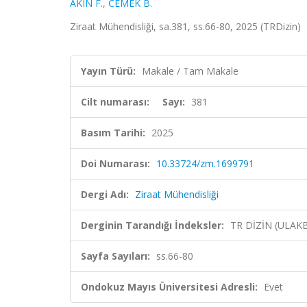
AKIN F.
,
CEMEK B.
Ziraat Mühendisliği, sa.381, ss.66-80, 2025 (TRDizin)
Yayın Türü:
Makale / Tam Makale
Cilt numarası:
Sayı:
381
Basım Tarihi:
2025
Doi Numarası:
10.33724/zm.1699791
Dergi Adı:
Ziraat Mühendisliği
Derginin Tarandığı İndeksler:
TR DİZİN (ULAK
Sayfa Sayıları:
ss.66-80
Ondokuz Mayıs Üniversitesi Adresli:
Evet