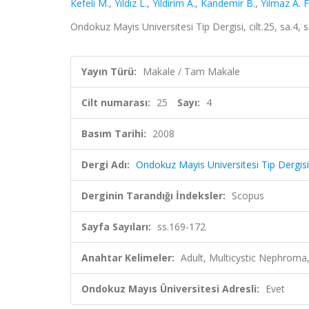
Kefeli M.
,
Yıldız L.
,
Yildirim A.
,
Kandemir B.
,
Yılmaz A. F
Ondokuz Mayis Universitesi Tip Dergisi, cilt.25, sa.4,
Yayın Türü:
Makale / Tam Makale
Cilt numarası:
25
Sayı:
4
Basım Tarihi:
2008
Dergi Adı:
Ondokuz Mayis Universitesi Tip Dergisi
Derginin Tarandığı İndeksler:
Scopus
Sayfa Sayıları:
ss.169-172
Anahtar Kelimeler:
Adult, Multicystic Nephroma
Ondokuz Mayıs Üniversitesi Adresli:
Evet