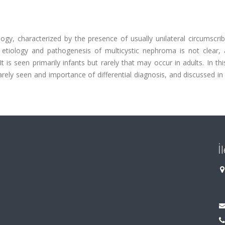
y, characterized by the presence of usually unilateral circumscrib
e etiology and pathogenesis of multicystic nephroma is not clear, a
 is seen primarily infants but rarely that may occur in adults. In thi
rely seen and importance of differential diagnosis, and discussed in 
İ