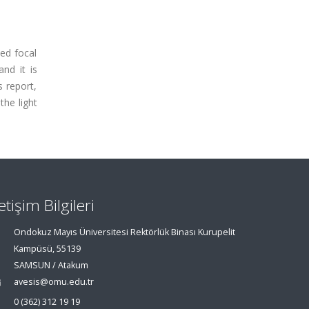
ed focal
nd it is
s report,
the light
letişim Bilgileri
Ondokuz Mayıs Üniversitesi Rektörlük Binası Kurupelit
Kampüsü, 55139
SAMSUN / Atakum
avesis@omu.edu.tr
0 (362) 312 19 19