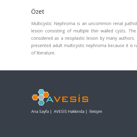
Özet
Multicystic Nephroma is an uncommon renal patholog
lesion consisting of multiple thin walled cysts. Th
considered as a neoplastic lesion by many authors. It
presented adult multicystic nephroma because it is ra
of literature.
Ana Sayfa
|
AVESİS Hakkında
|
İletişim