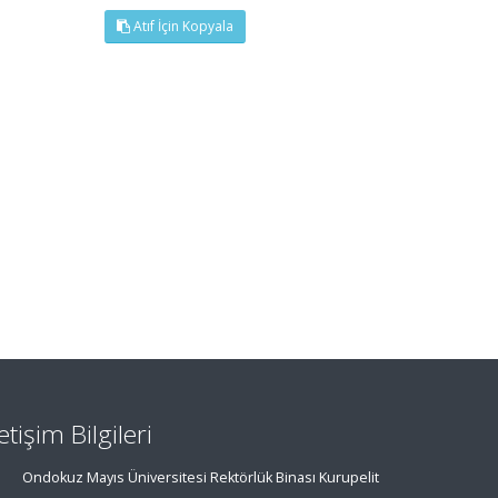
Atıf İçin Kopyala
letişim Bilgileri
Ondokuz Mayıs Üniversitesi Rektörlük Binası Kurupelit