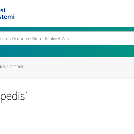
si
stemi
NSIKLOPEDISI
pedisi