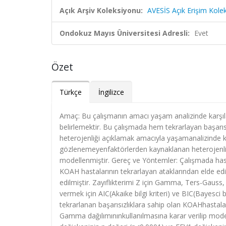
Açık Arşiv Koleksiyonu:
AVESİS Açık Erişim Kole
Ondokuz Mayıs Üniversitesi Adresli:
Evet
Özet
Türkçe
İngilizce
Amaç: Bu çalışmanın amacı yaşam analizinde karşılaşı
belirlemektir. Bu çalışmada hem tekrarlayan başarıs
heterojenliği açıklamak amacıyla yaşamanalizinde kul
gözlenemeyenfaktörlerden kaynaklanan heterojenlik
modellenmiştir. Gereç ve Yöntemler: Çalışmada hast
KOAH hastalarının tekrarlayan ataklarından elde edilen
edilmiştir. Zayıflıkterimi Z için Gamma, Ters-Gauss,
vermek için AIC(Akaike bilgi kriteri) ve BIC(Bayesci bil
tekrarlanan başarısızlıklara sahip olan KOAHhastaların
Gamma dağılımınınkullanılmasına karar verilip mode