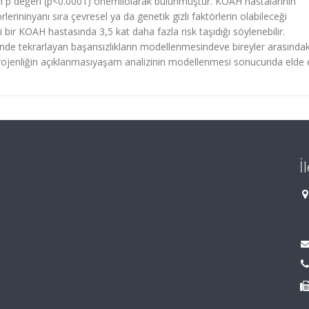
n p değeri (p<0.0001) önemliolarak bulunmuştur. KOAH hastalarının
lerininyanı sıra çevresel ya da genetik gizli faktörlerin olabileceği
i bir KOAH hastasında 3,5 kat daha fazla risk taşıdığı söylenebilir.
nde tekrarlayan başarısızlıkların modellenmesindeve bireyler arasındak
terojenliğin açıklanmasıyaşam analizinin modellenmesi sonucunda elde 
İ