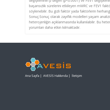
değişkeninin p değeri (p<0.0001) ve FEV1 değişkeni
başarısızlık sürelerini etkileyen mMRC ve FEV1 faktör
söylenebilir. Bu gizli faktör yada faktörlerin herhang
Sonuç:Sonuç olarak zayıflık modelleri yaşam analizi
heterojenliğin açıklanmasında kullanılabilir. Bu he
yorumları daha etkin kılmaktadır.
Ana Sayfa
|
AVESİS Hakkında
|
İletişim