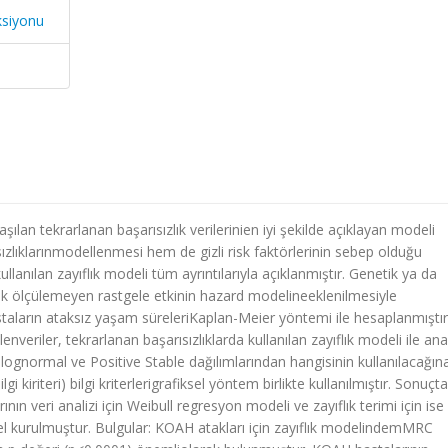
ksiyonu
lan tekrarlanan başarısızlık verilerinien iyi şekilde açıklayan modeli
ızlıklarınmodellenmesi hem de gizli risk faktörlerinin sebep olduğu
lanılan zayıflık modeli tüm ayrıntılarıyla açıklanmıştır. Genetik ya da
 ölçülemeyen rastgele etkinin hazard modelineeklenilmesiyle
aların ataksız yaşam süreleriKaplan-Meier yöntemi ile hesaplanmıştır
veriler, tekrarlanan başarısızlıklarda kullanılan zayıflık modeli ile ana
 lognormal ve Positive Stable dağılımlarından hangisinin kullanılacağın
gi kiriteri) bilgi kriterlerigrafiksel yöntem birlikte kullanılmıştır. Sonuçta
ın veri analizi için Weibull regresyon modeli ve zayıflık terimi için ise
l kurulmuştur. Bulgular: KOAH atakları için zayıflık modelindemMRC