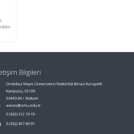
i
edilen
letişim Bilgileri
Ondokuz Mayıs Üniversitesi Rektörlük Binası Kurupelit
Kampüsü, 55139
SAMSUN / Atakum
avesis@omu.edu.tr
0 (362) 312 19 19
0 (362) 457 60 91