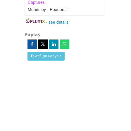
Captures
Mendeley - Readers:
1
-
see details
Paylaş
Atıf İçin Kopyala