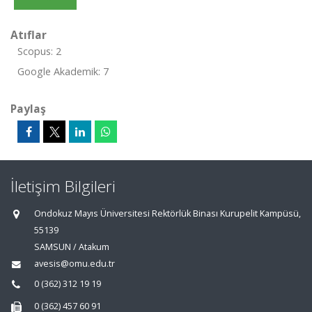
Atıflar
Scopus: 2
Google Akademik: 7
Paylaş
İletişim Bilgileri
Ondokuz Mayıs Üniversitesi Rektörlük Binası Kurupelit Kampüsü,
55139
SAMSUN / Atakum
avesis@omu.edu.tr
0 (362) 312 19 19
0 (362) 457 60 91