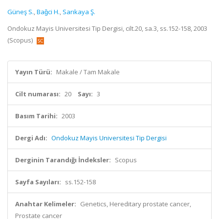
Güneş S.
,
Baǧci H.
,
Sarıkaya Ş.
Ondokuz Mayis Universitesi Tip Dergisi, cilt.20, sa.3, ss.152-158, 2003
(Scopus)
Yayın Türü:
Makale / Tam Makale
Cilt numarası:
20
Sayı:
3
Basım Tarihi:
2003
Dergi Adı:
Ondokuz Mayis Universitesi Tip Dergisi
Derginin Tarandığı İndeksler:
Scopus
Sayfa Sayıları:
ss.152-158
Anahtar Kelimeler:
Genetics, Hereditary prostate cancer,
Prostate cancer