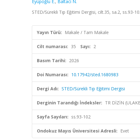
Eyüpoğlu E.
,
Baltaci N.
STED/Sürekli Tıp Eğitimi Dergisi, cilt.35, sa.2, ss.93-
Yayın Türü:
Makale / Tam Makale
Cilt numarası:
35
Sayı:
2
Basım Tarihi:
2026
Doi Numarası:
10.17942/sted.1680983
Dergi Adı:
STED/Sürekli Tıp Eğitimi Dergisi
Derginin Tarandığı İndeksler:
TR DİZİN (ULAK
Sayfa Sayıları:
ss.93-102
Ondokuz Mayıs Üniversitesi Adresli:
Evet