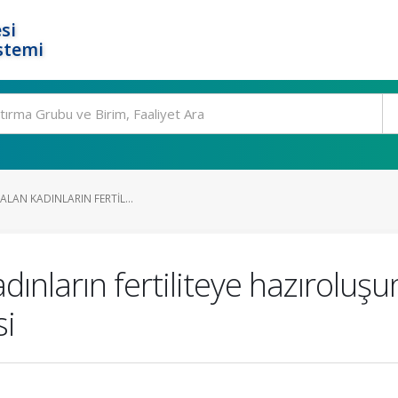
si
stemi
 ALAN KADINLARIN FERTIL...
adınların fertiliteye hazıroluşu
si