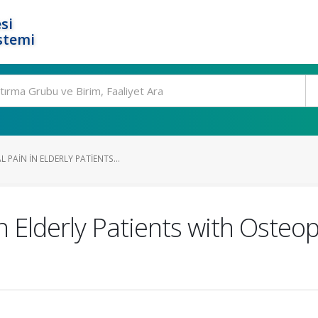
si
stemi
PAIN IN ELDERLY PATIENTS...
n Elderly Patients with Osteop