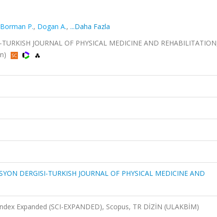
Borman P.
,
Dogan A.
,
...Daha Fazla
-TURKISH JOURNAL OF PHYSICAL MEDICINE AND REHABILITATION, c
in)
TASYON DERGISI-TURKISH JOURNAL OF PHYSICAL MEDICINE AND
n Index Expanded (SCI-EXPANDED), Scopus, TR DİZİN (ULAKBİM)