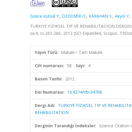
Gokce Kutsal Y.
,
ÖZDEMİR O.
,
KARAHAN S.
,
Akyol Y.
,
TURKIYE FIZIKSEL TIP VE REHABILITASYON DERGISI
sa.4, ss.263-266, 2012 (SCI-Expanded, Scopus, TRDiz
Yayın Türü:
Makale / Tam Makale
Cilt numarası:
58
Sayı:
4
Basım Tarihi:
2012
Doi Numarası:
10.4274/tftr.04706
Dergi Adı:
TURKIYE FIZIKSEL TIP VE REHABILI
REHABILITATION
Derginin Tarandığı İndeksler:
Science Citatio