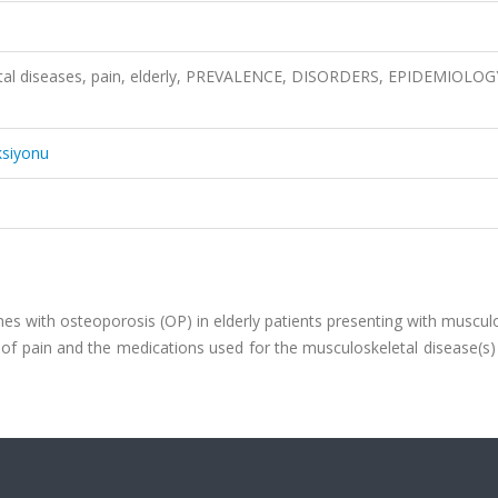
tal diseases, pain, elderly, PREVALENCE, DISORDERS, EPIDEMIOLOG
ksiyonu
ones with osteoporosis (OP) in elderly patients presenting with muscul
 of pain and the medications used for the musculoskeletal disease(s)