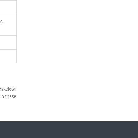
Y,
oskeletal
 in these