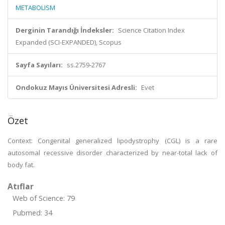
METABOLISM
Derginin Tarandığı İndeksler:
Science Citation Index
Expanded (SCI-EXPANDED), Scopus
Sayfa Sayıları:
ss.2759-2767
Ondokuz Mayıs Üniversitesi Adresli:
Evet
Özet
Context: Congenital generalized lipodystrophy (CGL) is a rare
autosomal recessive disorder characterized by near-total lack of
body fat.
Atıflar
Web of Science: 79
Pubmed: 34