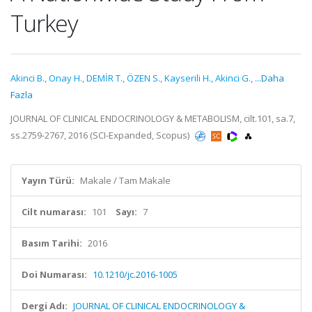
Turkey
Akinci B.
,
Onay H.
,
DEMİR T.
,
ÖZEN S.
,
Kayserili H.
,
Akinci G.
,
...Daha
Fazla
JOURNAL OF CLINICAL ENDOCRINOLOGY & METABOLISM, cilt.101, sa.7,
ss.2759-2767, 2016 (SCI-Expanded, Scopus)
Yayın Türü:
Makale / Tam Makale
Cilt numarası:
101
Sayı:
7
Basım Tarihi:
2016
Doi Numarası:
10.1210/jc.2016-1005
Dergi Adı:
JOURNAL OF CLINICAL ENDOCRINOLOGY &