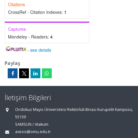
Citations
CrossRef - Citation Indexes:
1
Captures
Mendeley - Readers:
4
-
see details
Paylaş
İletişim Bilgileri
Ondokuz Mayıs Üniversitesi Rektörlük Binası Kurupelit Kampüsü,
55139
SAMSUN / Atakum
avesis@omu.edu.tr