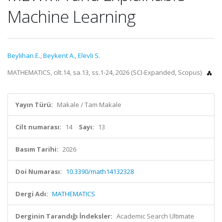
Machine Learning
Beylihan E.
,
Beykent A.
,
Elevli S.
MATHEMATICS, cilt.14, sa.13, ss.1-24, 2026 (SCI-Expanded, Scopus)
Yayın Türü:
Makale / Tam Makale
Cilt numarası:
14
Sayı:
13
Basım Tarihi:
2026
Doi Numarası:
10.3390/math14132328
Dergi Adı:
MATHEMATICS
Derginin Tarandığı İndeksler:
Academic Search Ultimate