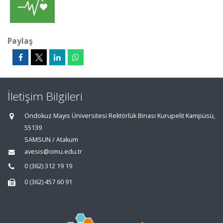
Paylaş
İletişim Bilgileri
Ondokuz Mayıs Üniversitesi Rektörlük Binası Kurupelit Kampüsü,
55139
SAMSUN / Atakum
avesis@omu.edu.tr
0 (362) 312 19 19
0 (362) 457 60 91