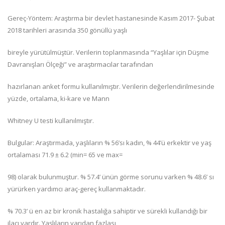
Gereç-Yöntem: Araştırma bir devlet hastanesinde Kasım 2017- Şubat
2018 tarihleri arasında 350 gönüllü yaşlı
bireyle yürütülmüştür. Verilerin toplanmasında “Yaşlılar için Düşme
Davranışları Ölçeği” ve araştırmacılar tarafından
hazırlanan anket formu kullanılmıştır. Verilerin değerlendirilmesinde
yüzde, ortalama, ki-kare ve Mann
Whitney U testi kullanılmıştır.
Bulgular: Araştırmada, yaşlıların % 56’sı kadın, % 44’ü erkektir ve yaş
ortalaması 71.9 ± 6.2 (min= 65 ve max=
98) olarak bulunmuştur. % 57.4’ ünün görme sorunu varken % 48.6’ sı
yürürken yardımcı araç-gereç kullanmaktadır.
% 70.3’ ü en az bir kronik hastalığa sahiptir ve sürekli kullandığı bir
ilacı vardır. Yaşlıların yarıdan fazlası