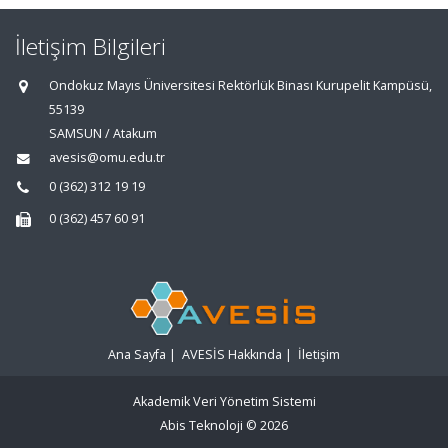
İletişim Bilgileri
Ondokuz Mayıs Üniversitesi Rektörlük Binası Kurupelit Kampüsü,
55139
SAMSUN / Atakum
avesis@omu.edu.tr
0 (362) 312 19 19
0 (362) 457 60 91
Ana Sayfa
|
AVESİS Hakkında
|
İletişim
Akademik Veri Yönetim Sistemi
Abis Teknoloji
© 2026