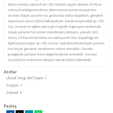
fazla oranda saptandı (p<.05). Günlük yaşam aktivite (GYA) ve
nütrisyoneldeğerlendirme, Mini-mental durum muayenesi
skorları düşük yürüme hızı grubunda daha düşükken, geriatrik
depresyon skoru (GDS) dahayüksek olarak tespit edildi (p<.05).
Yaş, cinsiyet ve eğitim yılına göre lojistik regresyon analizinde
düşük yürüme hızı üriner inkontinans,demans, yüksek GDS
skoru, GYA’larda bozulma ve nütrisyonel skor düşüklüğü ile
ilişkili bulunmuştur (p<.05). Sonuç: Yaşlı bireylerdedüşük yürüme
hızı birçok geriatrik sendromun riskini artırabilir. Geriatri
pratiğinde yürüme hızını değerlendirme önemlidir. Yürüme
hızı,KGD’nin önemli bir bileşeni olarak kabul edilmelidir.
Atıflar
Ulusal Dergi Atıf Sayısı: 1
Scopus: 1
Sobiad: 4
Paylaş