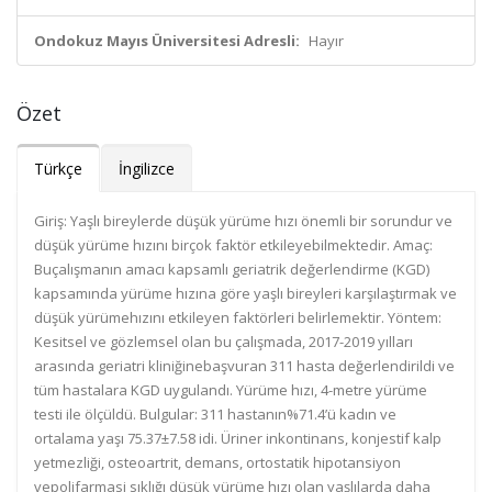
Ondokuz Mayıs Üniversitesi Adresli:
Hayır
Özet
Türkçe
İngilizce
Giriş: Yaşlı bireylerde düşük yürüme hızı önemli bir sorundur ve
düşük yürüme hızını birçok faktör etkileyebilmektedir. Amaç:
Buçalışmanın amacı kapsamlı geriatrik değerlendirme (KGD)
kapsamında yürüme hızına göre yaşlı bireyleri karşılaştırmak ve
düşük yürümehızını etkileyen faktörleri belirlemektir. Yöntem:
Kesitsel ve gözlemsel olan bu çalışmada, 2017-2019 yılları
arasında geriatri kliniğinebaşvuran 311 hasta değerlendirildi ve
tüm hastalara KGD uygulandı. Yürüme hızı, 4-metre yürüme
testi ile ölçüldü. Bulgular: 311 hastanın%71.4’ü kadın ve
ortalama yaşı 75.37±7.58 idi. Üriner inkontinans, konjestif kalp
yetmezliği, osteoartrit, demans, ortostatik hipotansiyon
vepolifarmasi sıklığı düşük yürüme hızı olan yaşlılarda daha