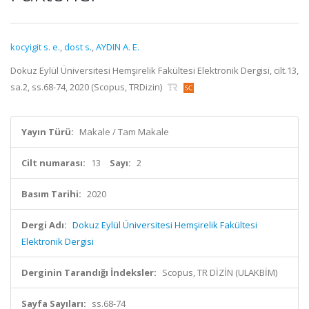
kocyigit s. e.
,
dost s.
,
AYDIN A. E.
Dokuz Eylül Üniversitesi Hemşirelik Fakültesi Elektronik Dergisi, cilt.13,
sa.2, ss.68-74, 2020 (Scopus, TRDizin)
Yayın Türü:
Makale / Tam Makale
Cilt numarası:
13
Sayı:
2
Basım Tarihi:
2020
Dergi Adı:
Dokuz Eylül Üniversitesi Hemşirelik Fakültesi
Elektronik Dergisi
Derginin Tarandığı İndeksler:
Scopus, TR DİZİN (ULAKBİM)
Sayfa Sayıları:
ss.68-74