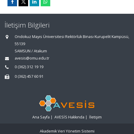
İletişim Bilgileri
Ondokuz Mayıs Üniversitesi Rektörlük Binası Kurupelit Kampüsü,
55139
SAMSUN / Atakum
avesis@omu.edu.tr
0 (362) 312 19 19
0 (362) 457 60 91
Ana Sayfa
|
AVESİS Hakkında
|
İletişim
Akademik Veri Yönetim Sistemi