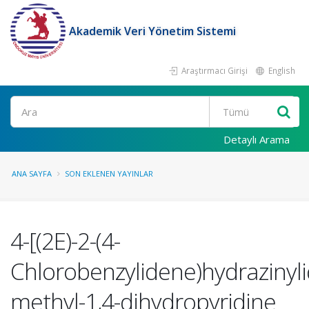
Akademik Veri Yönetim Sistemi
Araştırmacı Girişi
English
Ara
Detaylı Arama
ANA SAYFA
SON EKLENEN YAYINLAR
4-[(2E)-2-(4-
Chlorobenzylidene)hydrazinyli
methyl-1,4-dihydropyridine