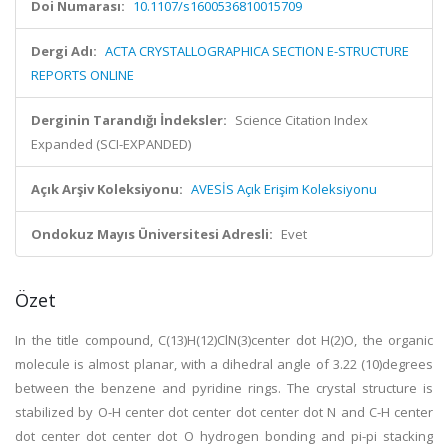
Doi Numarası:
10.1107/s1600536810015709
Dergi Adı:
ACTA CRYSTALLOGRAPHICA SECTION E-STRUCTURE
REPORTS ONLINE
Derginin Tarandığı İndeksler:
Science Citation Index
Expanded (SCI-EXPANDED)
Açık Arşiv Koleksiyonu:
AVESİS Açık Erişim Koleksiyonu
Ondokuz Mayıs Üniversitesi Adresli:
Evet
Özet
In the title compound, C(13)H(12)ClN(3)center dot H(2)O, the organic
molecule is almost planar, with a dihedral angle of 3.22 (10)degrees
between the benzene and pyridine rings. The crystal structure is
stabilized by O-H center dot center dot center dot N and C-H center
dot center dot center dot O hydrogen bonding and pi-pi stacking