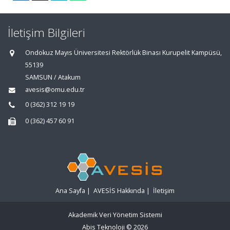
İletişim Bilgileri
Ondokuz Mayıs Üniversitesi Rektörlük Binası Kurupelit Kampüsü,
55139
SAMSUN / Atakum
avesis@omu.edu.tr
0 (362) 312 19 19
0 (362) 457 60 91
Ana Sayfa
|
AVESİS Hakkında
|
İletişim
Akademik Veri Yönetim Sistemi
Abis Teknoloji
© 2026