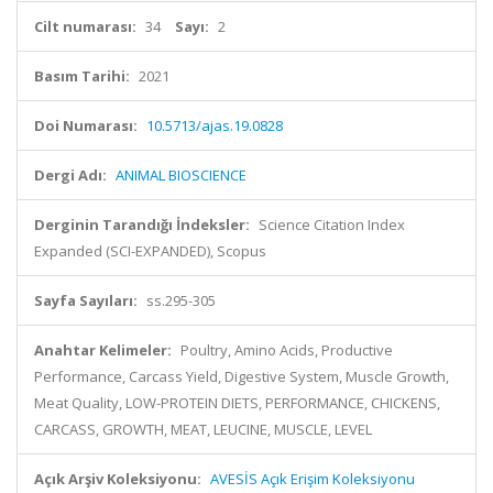
Cilt numarası:
34
Sayı:
2
Basım Tarihi:
2021
Doi Numarası:
10.5713/ajas.19.0828
Dergi Adı:
ANIMAL BIOSCIENCE
Derginin Tarandığı İndeksler:
Science Citation Index
Expanded (SCI-EXPANDED), Scopus
Sayfa Sayıları:
ss.295-305
Anahtar Kelimeler:
Poultry, Amino Acids, Productive
Performance, Carcass Yield, Digestive System, Muscle Growth,
Meat Quality, LOW-PROTEIN DIETS, PERFORMANCE, CHICKENS,
CARCASS, GROWTH, MEAT, LEUCINE, MUSCLE, LEVEL
Açık Arşiv Koleksiyonu:
AVESİS Açık Erişim Koleksiyonu