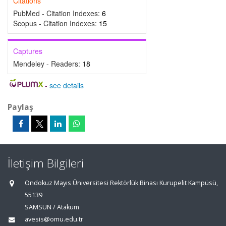
Citations
PubMed - Citation Indexes:
6
Scopus - Citation Indexes:
15
Captures
Mendeley - Readers:
18
-
see details
Paylaş
İletişim Bilgileri
Ondokuz Mayıs Üniversitesi Rektörlük Binası Kurupelit Kampüsü,
55139
SAMSUN / Atakum
avesis@omu.edu.tr