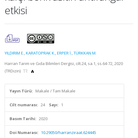
etkisi
YILDIRIM E.
,
KARATOPRAK K.
,
ERPER İ.
,
TÜRKKAN M.
Harran Tarım ve Gıda Bilimleri Dergisi, cilt.24, sa.1, ss.64-72, 2020
(TRDizin)
Yayın Türü:
Makale / Tam Makale
Cilt numarası:
24
Sayı:
1
Basım Tarihi:
2020
Doi Numarası:
10.29050/harranziraat.624445