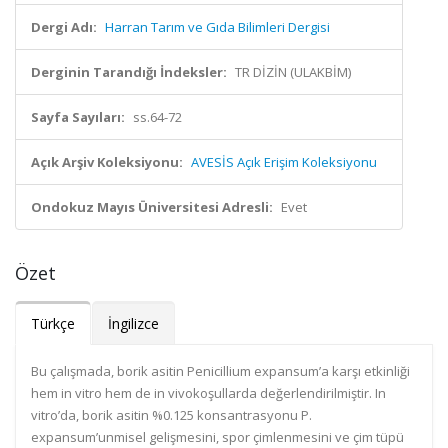
Dergi Adı:
Harran Tarım ve Gıda Bilimleri Dergisi
Derginin Tarandığı İndeksler:
TR DİZİN (ULAKBİM)
Sayfa Sayıları:
ss.64-72
Açık Arşiv Koleksiyonu:
AVESİS Açık Erişim Koleksiyonu
Ondokuz Mayıs Üniversitesi Adresli:
Evet
Özet
Türkçe
İngilizce
Bu çalışmada, borik asitin Penicillium expansum’a karşı etkinliği
hem in vitro hem de in vivokoşullarda değerlendirilmiştir. In
vitro’da, borik asitin %0.125 konsantrasyonu P.
expansum’unmisel gelişmesini, spor çimlenmesini ve çim tüpü