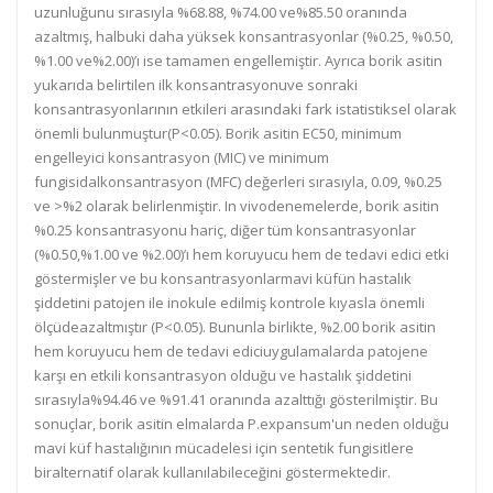
uzunluğunu sırasıyla %68.88, %74.00 ve%85.50 oranında
azaltmış, halbuki daha yüksek konsantrasyonlar (%0.25, %0.50,
%1.00 ve%2.00)’ı ise tamamen engellemiştir. Ayrıca borik asitin
yukarıda belirtilen ilk konsantrasyonuve sonraki
konsantrasyonlarının etkileri arasındaki fark istatistiksel olarak
önemli bulunmuştur(P<0.05). Borik asitin EC50, minimum
engelleyici konsantrasyon (MIC) ve minimum
fungisidalkonsantrasyon (MFC) değerleri sırasıyla, 0.09, %0.25
ve >%2 olarak belirlenmiştir. In vivodenemelerde, borik asitin
%0.25 konsantrasyonu hariç, diğer tüm konsantrasyonlar
(%0.50,%1.00 ve %2.00)’ı hem koruyucu hem de tedavi edici etki
göstermişler ve bu konsantrasyonlarmavi küfün hastalık
şiddetini patojen ile inokule edilmiş kontrole kıyasla önemli
ölçüdeazaltmıştır (P<0.05). Bununla birlikte, %2.00 borik asitin
hem koruyucu hem de tedavi ediciuygulamalarda patojene
karşı en etkili konsantrasyon olduğu ve hastalık şiddetini
sırasıyla%94.46 ve %91.41 oranında azalttığı gösterilmiştir. Bu
sonuçlar, borik asitin elmalarda P.expansum'un neden olduğu
mavi küf hastalığının mücadelesi için sentetik fungisitlere
biralternatif olarak kullanılabileceğini göstermektedir.