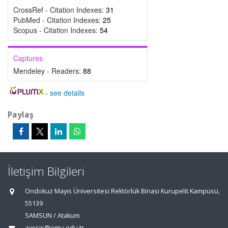
CrossRef - Citation Indexes:
31
PubMed - Citation Indexes:
25
Scopus - Citation Indexes:
54
Captures
Mendeley - Readers:
88
-
see details
Paylaş
İletişim Bilgileri
Ondokuz Mayıs Üniversitesi Rektörlük Binası Kurupelit Kampüsü,
55139
SAMSUN / Atakum
avesis@omu.edu.tr