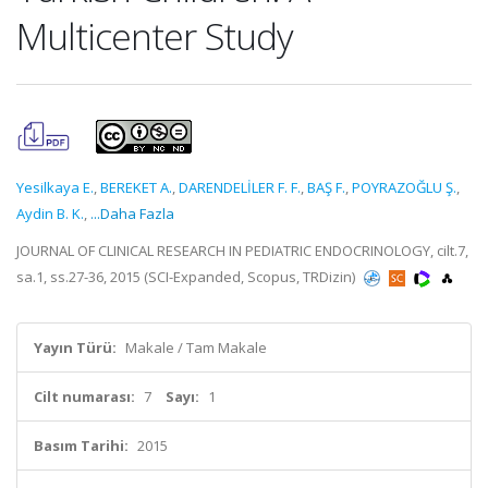
Multicenter Study
Yesilkaya E.
,
BEREKET A.
,
DARENDELİLER F. F.
,
BAŞ F.
,
POYRAZOĞLU Ş.
,
Aydin B. K.
,
...Daha Fazla
JOURNAL OF CLINICAL RESEARCH IN PEDIATRIC ENDOCRINOLOGY, cilt.7,
sa.1, ss.27-36, 2015 (SCI-Expanded, Scopus, TRDizin)
Yayın Türü:
Makale / Tam Makale
Cilt numarası:
7
Sayı:
1
Basım Tarihi:
2015