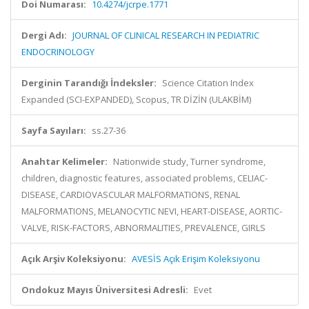
Doi Numarası:
10.4274/jcrpe.1771
Dergi Adı:
JOURNAL OF CLINICAL RESEARCH IN PEDIATRIC
ENDOCRINOLOGY
Derginin Tarandığı İndeksler:
Science Citation Index
Expanded (SCI-EXPANDED), Scopus, TR DİZİN (ULAKBİM)
Sayfa Sayıları:
ss.27-36
Anahtar Kelimeler:
Nationwide study, Turner syndrome,
children, diagnostic features, associated problems, CELIAC-
DISEASE, CARDIOVASCULAR MALFORMATIONS, RENAL
MALFORMATIONS, MELANOCYTIC NEVI, HEART-DISEASE, AORTIC-
VALVE, RISK-FACTORS, ABNORMALITIES, PREVALENCE, GIRLS
Açık Arşiv Koleksiyonu:
AVESİS Açık Erişim Koleksiyonu
Ondokuz Mayıs Üniversitesi Adresli:
Evet