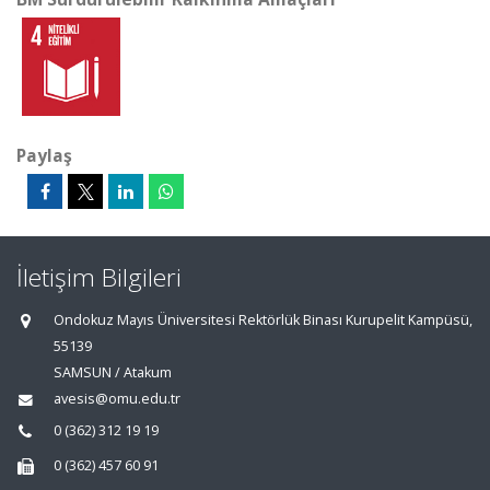
Paylaş
İletişim Bilgileri
Ondokuz Mayıs Üniversitesi Rektörlük Binası Kurupelit Kampüsü,
55139
SAMSUN / Atakum
avesis@omu.edu.tr
0 (362) 312 19 19
0 (362) 457 60 91