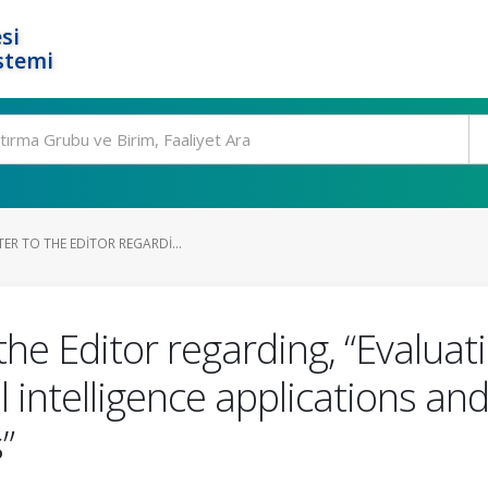
si
stemi
ER TO THE EDITOR REGARDI...
the Editor regarding, “Evaluat
al intelligence applications 
”