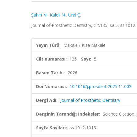
Şahin N.
,
Kaleli N.
,
Ural Ç.
Journal of Prosthetic Dentistry, cilt.135, sa.5, ss.1
Yayın Türü:
Makale / Kısa Makale
Cilt numarası:
135
Sayı:
5
Basım Tarihi:
2026
Doi Numarası:
10.1016/j.prosdent.2025.11.003
Dergi Adı:
Journal of Prosthetic Dentistry
Derginin Tarandığı İndeksler:
Science Citatio
Sayfa Sayıları:
ss.1012-1013