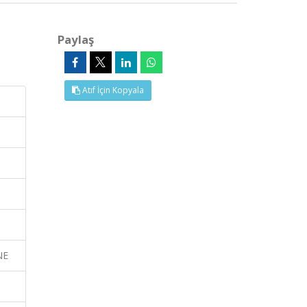
Paylaş
Atıf İçin Kopyala
NE