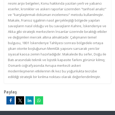
resmi arşiv belgeleri, Konu hakkında yazılan yerli ve yabancı
eserler, kronikler ve askeri raporlar üzerinden "tarihsel analiz"
ve "karşılaştırmalı doküman incelemesi" metodu kullanılmıştır.
Makale, Fransız işgalinin nasıl gerçekleştiği bölgede yapılan
savaşların nasıl olduğu ve bu savaşların Kahire, İskenderiye ve
Akka gibi stratejik merkezlerin İnsanlar üzerinde bıraktığı etkiler
ve değişimleri mercek altına almaktadır. Çalışmanın temel
bulgusu, 1801 İskenderiye Tahliyesi sonrası bölgedeki ortaya
çıkan otorite boşluğunun Memlûk yapısını sarsarak yeni bir
siyasal kaosa zemin hazırladığıdır. Makalede Bu sefer, Doğu ile
Batı arasındaki teknik ve lojistik kapasite farkını görünür kılmış;
Osmanlı coğrafyasında Avrupa merkezli askeri
modernleşmenin etkilerinin ilk kez bu yoğunlukta tecrübe
edildiği stratejik bir kırılma noktası olarak değerlendirilmiştir.
Paylaş