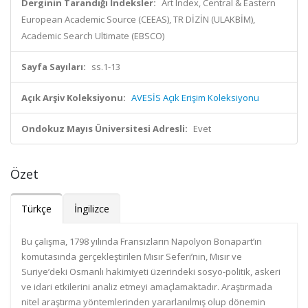
Derginin Tarandığı İndeksler:
Art Index, Central & Eastern
European Academic Source (CEEAS), TR DİZİN (ULAKBİM),
Academic Search Ultimate (EBSCO)
Sayfa Sayıları:
ss.1-13
Açık Arşiv Koleksiyonu:
AVESİS Açık Erişim Koleksiyonu
Ondokuz Mayıs Üniversitesi Adresli:
Evet
Özet
Türkçe
İngilizce
Bu çalışma, 1798 yılında Fransızların Napolyon Bonapart’ın
komutasında gerçekleştirilen Mısır Seferi’nin, Mısır ve
Suriye’deki Osmanlı hakimiyeti üzerindeki sosyo-politik, askeri
ve idari etkilerini analiz etmeyi amaçlamaktadır. Araştırmada
nitel araştırma yöntemlerinden yararlanılmış olup dönemin