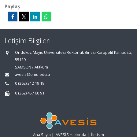
Paylaş
İletişim Bilgileri
Ondokuz Mayıs Üniversitesi Rektörlük Binası Kurupelit Kampüsü,
55139
SAMSUN / Atakum
avesis@omu.edu.tr
0 (362) 312 19 19
0 (362) 457 60 91
Ana Sayfa
|
AVESİS Hakkında
|
İletişim