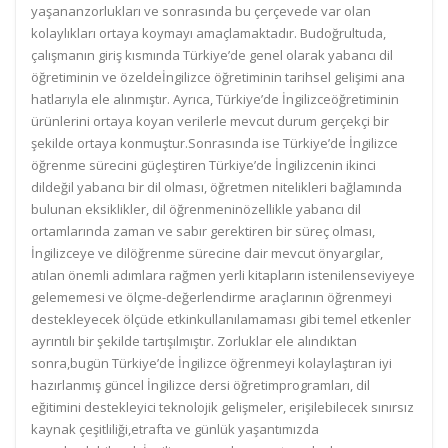
yaşananzorlukları ve sonrasında bu çerçevede var olan
kolaylıkları ortaya koymayı amaçlamaktadır. Budoğrultuda,
çalışmanın giriş kısmında Türkiye’de genel olarak yabancı dil
öğretiminin ve özeldeİngilizce öğretiminin tarihsel gelişimi ana
hatlarıyla ele alınmıştır. Ayrıca, Türkiye’de İngilizceöğretiminin
ürünlerini ortaya koyan verilerle mevcut durum gerçekçi bir
şekilde ortaya konmuştur.Sonrasında ise Türkiye’de İngilizce
öğrenme sürecini güçleştiren Türkiye’de İngilizcenin ikinci
dildeğil yabancı bir dil olması, öğretmen nitelikleri bağlamında
bulunan eksiklikler, dil öğrenmeninözellikle yabancı dil
ortamlarında zaman ve sabır gerektiren bir süreç olması,
İngilizceye ve dilöğrenme sürecine dair mevcut önyargılar,
atılan önemli adımlara rağmen yerli kitapların istenilenseviyeye
gelememesi ve ölçme-değerlendirme araçlarının öğrenmeyi
destekleyecek ölçüde etkinkullanılamaması gibi temel etkenler
ayrıntılı bir şekilde tartışılmıştır. Zorluklar ele alındıktan
sonra,bugün Türkiye’de İngilizce öğrenmeyi kolaylaştıran iyi
hazırlanmış güncel İngilizce dersi öğretimprogramları, dil
eğitimini destekleyici teknolojik gelişmeler, erişilebilecek sınırsız
kaynak çeşitliliği,etrafta ve günlük yaşantımızda