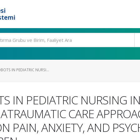
si
stemi
BOTS IN PEDIATRIC NURSI...
S IN PEDIATRIC NURSING I
 ATRAUMATIC CARE APPROAC
N PAIN, ANXIETY, AND PSY