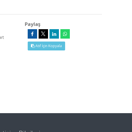
Paylaş
rt
Atıf İçin Kopyala