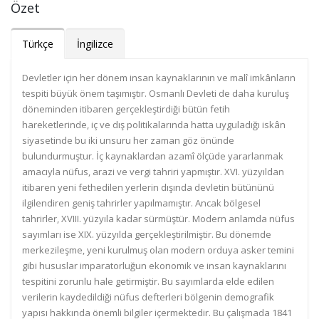
Özet
Türkçe
İngilizce
Devletler için her dönem insan kaynaklarının ve malî imkânların
tespiti büyük önem taşımıştır. Osmanlı Devleti de daha kuruluş
döneminden itibaren gerçekleştirdiği bütün fetih
hareketlerinde, iç ve dış politikalarında hatta uyguladığı iskân
siyasetinde bu iki unsuru her zaman göz önünde
bulundurmuştur. İç kaynaklardan azamî ölçüde yararlanmak
amacıyla nüfus, arazi ve vergi tahriri yapmıştır. XVI. yüzyıldan
itibaren yeni fethedilen yerlerin dışında devletin bütününü
ilgilendiren geniş tahrirler yapılmamıştır. Ancak bölgesel
tahrirler, XVIII. yüzyıla kadar sürmüştür. Modern anlamda nüfus
sayımları ise XIX. yüzyılda gerçekleştirilmiştir. Bu dönemde
merkezileşme, yeni kurulmuş olan modern orduya asker temini
gibi hususlar imparatorluğun ekonomik ve insan kaynaklarını
tespitini zorunlu hale getirmiştir. Bu sayımlarda elde edilen
verilerin kaydedildiği nüfus defterleri bölgenin demografik
yapısı hakkında önemli bilgiler içermektedir. Bu çalışmada 1841