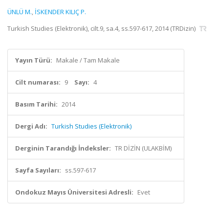
ÜNLÜ M.
,
İSKENDER KILIÇ P.
Turkish Studies (Elektronik), cilt.9, sa.4, ss.597-617, 2014 (TRDizin)
Yayın Türü:
Makale / Tam Makale
Cilt numarası:
9
Sayı:
4
Basım Tarihi:
2014
Dergi Adı:
Turkish Studies (Elektronik)
Derginin Tarandığı İndeksler:
TR DİZİN (ULAKBİM)
Sayfa Sayıları:
ss.597-617
Ondokuz Mayıs Üniversitesi Adresli:
Evet