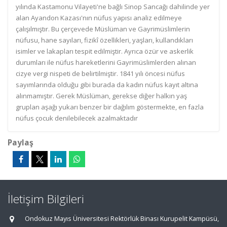
yılında Kastamonu Vilayeti'ne bağlı Sinop Sancağı dahilinde yer
alan Ayandon Kazası'nın nüfus yapısı analiz edilmeye
çalışılmıştır. Bu çerçevede Müslüman ve Gayrimüslimlerin
nüfusu, hane sayıları, fizikî özellikleri, yaşları, kullandıkları
isimler ve lakapları tespit edilmiştir. Ayrıca özür ve askerlik
durumları ile nüfus hareketlerini Gayrimüslimlerden alınan
cizye vergi nispeti de belirtilmiştir. 1841 yılı öncesi nüfus
sayımlarında olduğu gibi burada da kadın nüfus kayıt altına
alınmamıştır. Gerek Müslüman, gerekse diğer halkın yaş
gruplan aşağı yukarı benzer bir dağılım göstermekte, en fazla
nüfus çocuk denilebilecek azalmaktadır
Paylaş
İletişim Bilgileri
Ondokuz Mayıs Üniversitesi Rektörlük Binası Kurupelit Kampüsü,