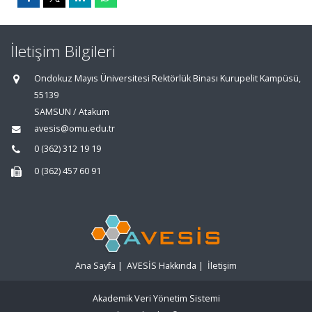
İletişim Bilgileri
Ondokuz Mayıs Üniversitesi Rektörlük Binası Kurupelit Kampüsü,
55139
SAMSUN / Atakum
avesis@omu.edu.tr
0 (362) 312 19 19
0 (362) 457 60 91
Ana Sayfa
|
AVESİS Hakkında
|
İletişim
Akademik Veri Yönetim Sistemi