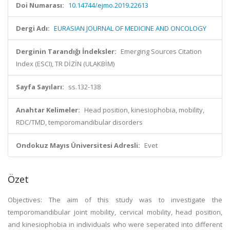
Doi Numarası:
10.14744/ejmo.2019.22613
Dergi Adı:
EURASIAN JOURNAL OF MEDICINE AND ONCOLOGY
Derginin Tarandığı İndeksler:
Emerging Sources Citation
Index (ESCI), TR DİZİN (ULAKBİM)
Sayfa Sayıları:
ss.132-138
Anahtar Kelimeler:
Head position, kinesiophobia, mobility,
RDC/TMD, temporomandibular disorders
Ondokuz Mayıs Üniversitesi Adresli:
Evet
Özet
Objectives: The aim of this study was to investigate the
temporomandibular joint mobility, cervical mobility, head position,
and kinesiophobia in individuals who were seperated into different