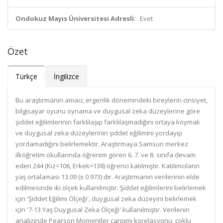
Ondokuz Mayıs Üniversitesi Adresli:
Evet
Özet
Türkçe
İngilizce
Bu araştırmanın amacı, ergenlik dönemindeki bireylerin cinsiyet,
bilgisayar oyunu oynama ve duygusal zeka düzeylerine göre
şiddet eğilimlerinin farklılaşıp farklılaşmadığını ortaya koymak
ve duygusal zeka düzeylerinin şiddet eğilimini yordayıp
yordamadığını belirlemektir. Araştırmaya Samsun merkez
ilköğretim okullarında öğrenim gören 6. 7. ve 8. sınıfa devam
eden 244 (Kız=106, Erkek=138) öğrenci katılmıştır. Katılımcıların
yaş ortalaması 13.09 (± 0.973) dır. Araştırmanın verilerinin elde
edilmesinde iki ölçek kullanılmıştır. Şiddet eğilimlerini belirlemek
için 'Şiddet Eğilimi Ölçeği', duygusal zeka düzeyini belirlemek
için '7-13 Yaş Duygusal Zeka Ölçeği' kullanılmıştır. Verilenin
analizinde Pearson Momentler çarpımı korelasyonu, çoklu