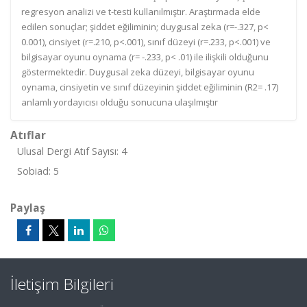
regresyon analizi ve t-testi kullanılmıştır. Araştırmada elde
edilen sonuçlar; şiddet eğiliminin; duygusal zeka (r=-.327, p<
0.001), cinsiyet (r=.210, p<.001), sınıf düzeyi (r=.233, p<.001) ve
bilgisayar oyunu oynama (r= -.233, p< .01) ile ilişkili olduğunu
göstermektedir. Duygusal zeka düzeyi, bilgisayar oyunu
oynama, cinsiyetin ve sınıf düzeyinin şiddet eğiliminin (R2= .17)
anlamlı yordayıcısı olduğu sonucuna ulaşılmıştır
Atıflar
Ulusal Dergi Atıf Sayısı: 4
Sobiad: 5
Paylaş
İletişim Bilgileri