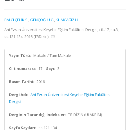
BALCI ÇELİK S.
,
GENÇOĞLU C.
,
KUMCAĞIZ H.
Ahi Evran Üniversitesi Kırşehir Eğitim Fakültesi Dergisi, cilt.17, sa.3,
ss.121-134, 2016 (TRDizin)
Yayın Türü:
Makale / Tam Makale
Cilt numarası:
17
Sayı:
3
Basım Tarihi:
2016
Dergi Adı:
Ahi Evran Üniversitesi Kırşehir Eğitim Fakültesi
Dergisi
Derginin Tarandığı İndeksler:
TR DİZİN (ULAKBİM)
Sayfa Sayıları:
ss.121-134