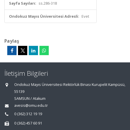
Sayfa Sayıları:
ss.286-318
Ondokuz Mayıs Üniversitesi Adresli:
Evet
Paylaş
İletişim Bilgileri
Ondokuz Mayıs Üniversitesi Rektörlük Binası Kurupelit Kampüsü,
55139
SAMSUN / Atakum
avesis@omu.edu.tr
0 (362) 312 19 19
0 (362) 457 60 91