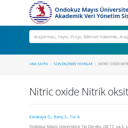
Ondokuz Mayıs Üniversite
Akademik Veri Yönetim Si
Ara
ANA SAYFA
SON EKLENEN YAYINLAR
NITRIC OXIDE NITR
Nitric oxide Nitrik oksi
Karakaya D.
,
Barış S.
,
Tür A.
Ondokuz Mayis Universitesi Tip Dergisi, cilt.17, sa.3,