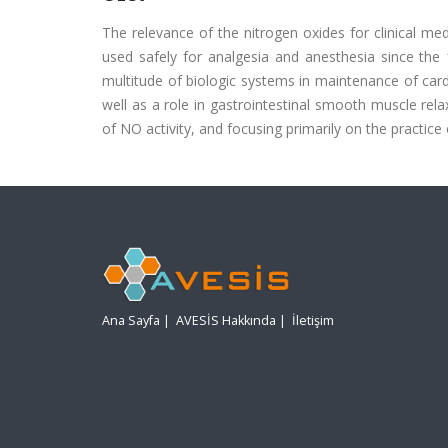
The relevance of the nitrogen oxides for clinical m
used safely for analgesia and anesthesia since the
multitude of biologic systems in maintenance of cardi
well as a role in gastrointestinal smooth muscle rela
of NO activity, and focusing primarily on the practice 
Ana Sayfa
|
AVESİS Hakkında
|
İletişim