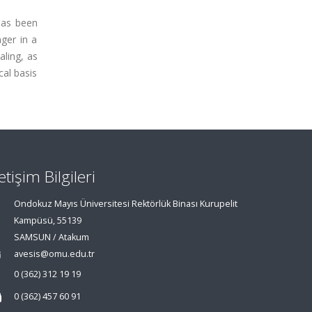
 has been
ger in a
aling, as
cal basis
letişim Bilgileri
Ondokuz Mayıs Üniversitesi Rektörlük Binası Kurupelit
Kampüsü, 55139
SAMSUN / Atakum
avesis@omu.edu.tr
0 (362) 312 19 19
0 (362) 457 60 91