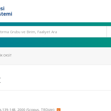
si
stemi
IK OKSIT
t
 ss.139-148, 2000 (Scopus, TRDizin)