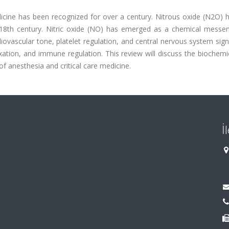
edicine has been recognized for over a century. Nitrous oxide (N2O)
 18th century. Nitric oxide (NO) has emerged as a chemical messen
ovascular tone, platelet regulation, and central nervous system sign
xation, and immune regulation. This review will discuss the biochemi
of anesthesia and critical care medicine.
İ