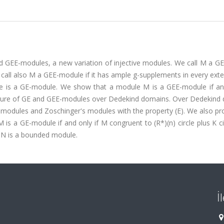
and GEE-modules, a new variation of injective modules. We call M a 
 call also M a GEE-module if it has ample g-supplements in every ext
le is a GE-module. We show that a module M is a GEE-module if and
cture of GE and GEE-modules over Dedekind domains. Over Dedekind
 modules and Zoschinger's modules with the property (E). We also pr
 is a GE-module if and only if M congruent to (R*)(n) circle plus K ci
d N is a bounded module.
İ