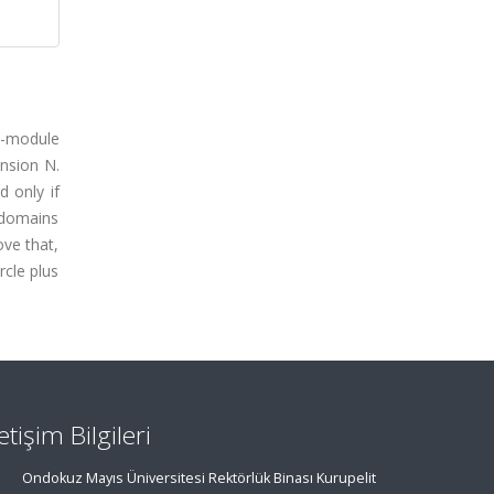
GE-module
ension N.
 only if
 domains
ove that,
rcle plus
letişim Bilgileri
Ondokuz Mayıs Üniversitesi Rektörlük Binası Kurupelit