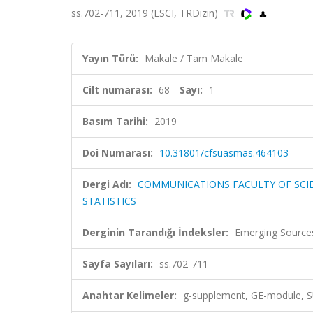
ss.702-711, 2019 (ESCI, TRDizin)
Yayın Türü:
Makale / Tam Makale
Cilt numarası:
68
Sayı:
1
Basım Tarihi:
2019
Doi Numarası:
10.31801/cfsuasmas.464103
Dergi Adı:
COMMUNICATIONS FACULTY OF SCIE
STATISTICS
Derginin Tarandığı İndeksler:
Emerging Sources
Sayfa Sayıları:
ss.702-711
Anahtar Kelimeler:
g-supplement, GE-module,