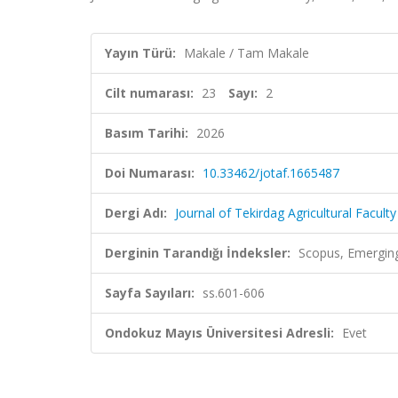
Yayın Türü:
Makale / Tam Makale
Cilt numarası:
23
Sayı:
2
Basım Tarihi:
2026
Doi Numarası:
10.33462/jotaf.1665487
Dergi Adı:
Journal of Tekirdag Agricultural Faculty
Derginin Tarandığı İndeksler:
Scopus, Emerging
Sayfa Sayıları:
ss.601-606
Ondokuz Mayıs Üniversitesi Adresli:
Evet