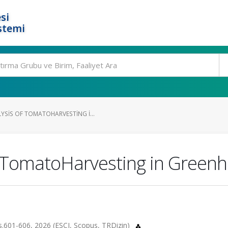
si
stemi
SIS OF TOMATOHARVESTING I...
 TomatoHarvesting in Greenh
, ss.601-606, 2026 (ESCI, Scopus, TRDizin)