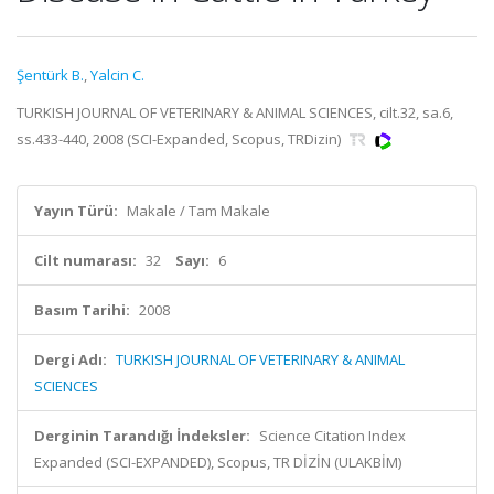
Şentürk B.
,
Yalcin C.
TURKISH JOURNAL OF VETERINARY & ANIMAL SCIENCES, cilt.32, sa.6,
ss.433-440, 2008 (SCI-Expanded, Scopus, TRDizin)
Yayın Türü:
Makale / Tam Makale
Cilt numarası:
32
Sayı:
6
Basım Tarihi:
2008
Dergi Adı:
TURKISH JOURNAL OF VETERINARY & ANIMAL
SCIENCES
Derginin Tarandığı İndeksler:
Science Citation Index
Expanded (SCI-EXPANDED), Scopus, TR DİZİN (ULAKBİM)