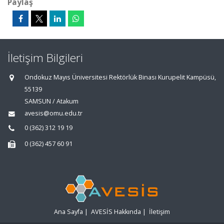
Paylaş
İletişim Bilgileri
Ondokuz Mayıs Üniversitesi Rektörlük Binası Kurupelit Kampüsü,
55139
SAMSUN / Atakum
avesis@omu.edu.tr
0 (362) 312 19 19
0 (362) 457 60 91
Ana Sayfa
|
AVESİS Hakkında
|
İletişim