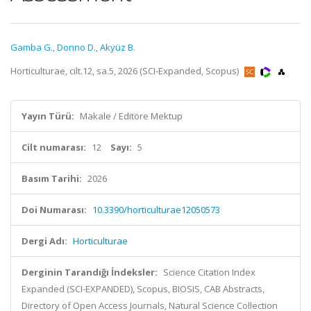
Gamba G.
,
Donno D.
,
Akyüz B.
Horticulturae, cilt.12, sa.5, 2026 (SCI-Expanded, Scopus)
Yayın Türü:
Makale / Editöre Mektup
Cilt numarası:
12
Sayı:
5
Basım Tarihi:
2026
Doi Numarası:
10.3390/horticulturae12050573
Dergi Adı:
Horticulturae
Derginin Tarandığı İndeksler:
Science Citation Index
Expanded (SCI-EXPANDED), Scopus, BIOSIS, CAB Abstracts,
Directory of Open Access Journals, Natural Science Collection