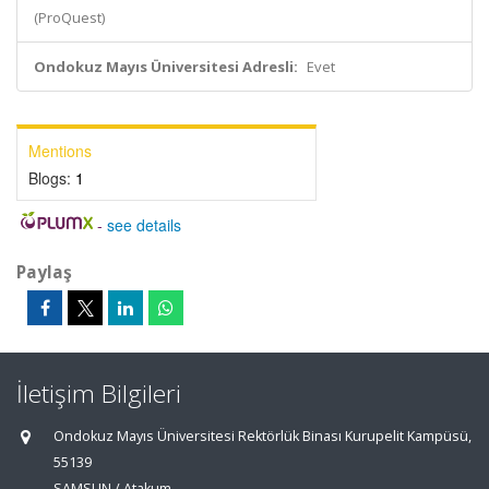
(ProQuest)
Ondokuz Mayıs Üniversitesi Adresli:
Evet
Mentions
Blogs:
1
-
see details
Paylaş
İletişim Bilgileri
Ondokuz Mayıs Üniversitesi Rektörlük Binası Kurupelit Kampüsü,
55139
SAMSUN / Atakum