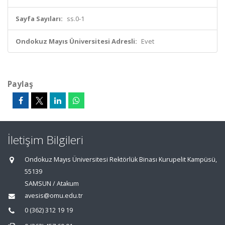
Sayfa Sayıları:
ss.0-1
Ondokuz Mayıs Üniversitesi Adresli:
Evet
Paylaş
İletişim Bilgileri
Ondokuz Mayıs Üniversitesi Rektörlük Binası Kurupelit Kampüsü,
55139
SAMSUN / Atakum
avesis@omu.edu.tr
0 (362) 312 19 19