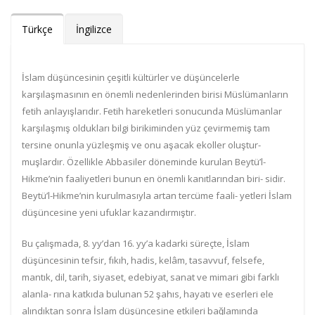
Türkçe
İngilizce
İslam düşüncesinin çeşitli kültürler ve düşüncelerle
karşılaşmasının en önemli nedenlerinden birisi Müslümanların
fetih anlayışlarıdır. Fetih hareketleri sonucunda Müslümanlar
karşılaşmış oldukları bilgi birikiminden yüz çevirmemiş tam
tersine onunla yüzleşmiş ve onu aşacak ekoller oluştur-
muşlardır. Özellikle Abbasiler döneminde kurulan Beytü’l-
Hikme’nin faaliyetleri bunun en önemli kanıtlarından biri- sidir.
Beytü’l-Hikme’nin kurulmasıyla artan tercüme faali- yetleri İslam
düşüncesine yeni ufuklar kazandırmıştır.
Bu çalışmada, 8. yy’dan 16. yy’a kadarki süreçte, İslam
düşüncesinin tefsir, fıkıh, hadis, kelâm, tasavvuf, felsefe,
mantık, dil, tarih, siyaset, edebiyat, sanat ve mimari gibi farklı
alanla- rına katkıda bulunan 52 şahıs, hayatı ve eserleri ele
alındıktan
sonra İslam düşüncesine etkileri bağlamında