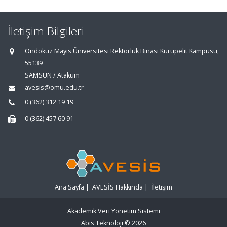
İletişim Bilgileri
Ondokuz Mayıs Üniversitesi Rektörlük Binası Kurupelit Kampüsü,
55139
SAMSUN / Atakum
avesis@omu.edu.tr
0 (362) 312 19 19
0 (362) 457 60 91
Ana Sayfa
|
AVESİS Hakkında
|
İletişim
Akademik Veri Yönetim Sistemi
Abis Teknoloji
© 2026